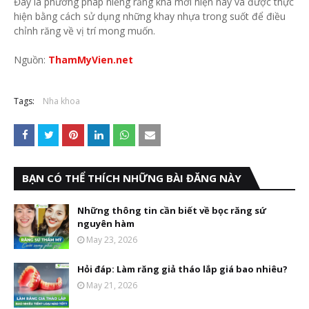
Đây là phương pháp niềng răng khá mới hiện nay và được thực
hiện bằng cách sử dụng những khay nhựa trong suốt để điều
chỉnh răng về vị trí mong muốn.
Nguồn:
ThamMyVien.net
Tags:
Nha khoa
BẠN CÓ THỂ THÍCH NHỮNG BÀI ĐĂNG NÀY
Những thông tin cần biết về bọc răng sứ
nguyên hàm
May 23, 2026
Hỏi đáp: Làm răng giả tháo lắp giá bao nhiêu?
May 21, 2026