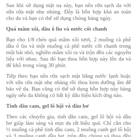
Sau khi sử dụng mặt nạ này, bạn nên rửa sạch da với
sữa rửa mặt nhẹ nhàng. Đây là hỗn hợp khá an toàn
cho da và bạn có thể sử dụng chúng hàng ngày.
Quả mâm xôi, dầu ô liu và nước cốt chanh
Bạn cho 1/8 chén quả mâm xôi tươi, 2 muỗng cà phê
dầu ô liu và một muỗng cà phê nước cốt chanh trong
một bát nhỏ, nghiền mâm xôi ra và trộn đều các nguyên
liệu với nhau. Sau đó bạn thoa hỗn hợp này lên da và
để khô trong vòng 30 phút.
Tiếp theo bạn nên rửa sạch mặt bằng nước lạnh hoặc
với sữa rửa mặt nhẹ nhàng rồi thoa kem dưỡng ẩm để
bảo vệ da. Bạn cũng có thể sử dụng hỗn hợp này hàng
ngày nếu da không có bất kỳ dấu hiệu kích ứng nào.
Tinh dầu cam, gel lô hội và dầu bơ
Theo các chuyên gia, tinh dầu cam, gel lô hội và dầu
bơ giúp làm sáng và mịn da rất hiệu quả. Chỉ cần cho
½ muỗng cà phê tinh dầu cam, 2 muỗng canh gel lô hội
và 3 muỗng canh dầu bơ, trộn đều chúng và thoa đều