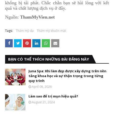
không bị tái phát. Chắc chắn bạn sẽ hài lòng với kết
quả và chất lượng dịch vụ ở đây.
Nguồn:
ThamMyVien.net
Tags:
Thẩm mỹ da
Thẩm mỹ khuôn mặt
BẠN CÓ THỂ THÍCH NHỮNG BÀI ĐĂNG NÀY
Juna Spa: Khi làm đẹp được xây dựng trên nền
tảng khoa học và sự thận trọng trong từng
quy trình
April 08, 2026
Làm sao để trị mụn hiệu quả?
August 21, 2024