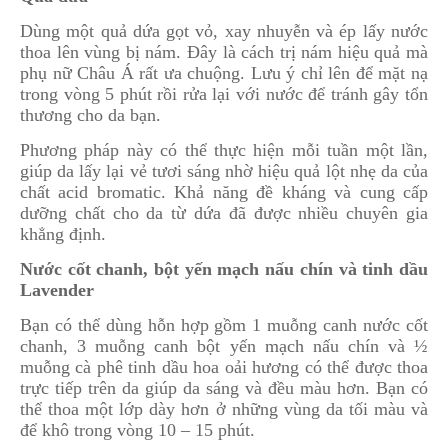
Dùng một quả dứa gọt vỏ, xay nhuyễn và ép lấy nước
thoa lên vùng bị nám. Đây là cách trị nám hiệu quả mà
phụ nữ Châu Á rất ưa chuộng. Lưu ý chỉ lên để mặt nạ
trong vòng 5 phút rồi rửa lại với nước để tránh gây tổn
thương cho da bạn.
Phương pháp này có thể thực hiện mỗi tuần một lần,
giúp da lấy lại vẻ tươi sáng nhờ hiệu quả lột nhẹ da của
chất acid bromatic. Khả năng đề kháng và cung cấp
dưỡng chất cho da từ dứa đã được nhiều chuyên gia
khẳng định.
Nước cốt chanh, bột yến mạch nấu chín và tinh dầu
Lavender
Bạn có thể dùng hỗn hợp gồm 1 muỗng canh nước cốt
chanh, 3 muỗng canh bột yến mạch nấu chín và ½
muỗng cà phê tinh dầu hoa oải hương có thể được thoa
trực tiếp trên da giúp da sáng và đều màu hơn. Bạn có
thể thoa một lớp dày hơn ở những vùng da tối màu và
để khô trong vòng 10 – 15 phút.