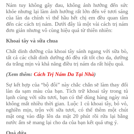
Nám tuy không gây đau, không ảnh hưởng đến sức
khỏe nhưng lại làm ảnh hưởng rất lớn đến vẻ tươi sáng
của làn da chính vì thế hầu hết chị em đều quan tâm
đến các cách trị nám. Dưới đây là một vài cách trị nám
đơn giản nhưng vô cùng hiệu quả từ thiên nhiên:
Khoai tây và sữa chua
Chất dinh dưỡng của khoai tây sánh ngang với sữa bò,
tất cả các chất dinh dưỡng đó đều rất tốt cho da, dưỡng
da trắng mịn và khả năng điều trị nám da rất hiệu quả.
(Xem thêm:
Cách Trị Nám Da Tại Nhà
)
Sự kết hợp của “bộ đôi” này chắc chắn sẽ làm thay đổi
làn da sạm màu của bạn. Tích trữ khoai tây trong tủ
lạnh cùng với sữa tươi, bạn có thể dùng hàng ngày mà
không mất nhiều thời gian. Luộc 1 củ khoai tây, bỏ vỏ,
nghiền mịn, trộn với sữa tươi, có thể thêm một chút
mật ong vào đắp lên da mặt 20 phút rồi rửa lại bằng
nước ấm sẽ mang lại cho da của bạn kết quả ưng ý.
Quả dứa