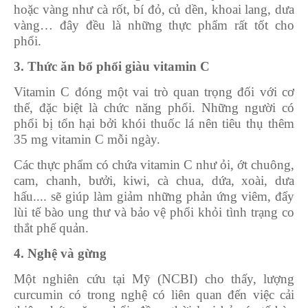
hoặc vàng như cà rốt, bí đỏ, củ dền, khoai lang, dưa
vàng… đây đều là những thực phẩm rất tốt cho
phổi.
3. Thức ăn bổ phổi giàu vitamin C
Vitamin C đóng một vai trò quan trọng đối với cơ
thể, đặc biệt là chức năng phổi. Những người có
phổi bị tổn hại bởi khói thuốc lá nên tiêu thụ thêm
35 mg vitamin C mỗi ngày.
Các thực phẩm có chứa vitamin C như ỏi, ớt chuông,
cam, chanh, bưởi, kiwi, cà chua, dứa, xoài, dưa
hấu.... sẽ giúp làm giảm những phản ứng viêm, đẩy
lùi tế bào ung thư và bảo vệ phổi khỏi tình trạng co
thắt phế quản.
4. Nghệ và gừng
Một nghiên cứu tại Mỹ (NCBI) cho thấy, lượng
curcumin có trong nghệ có liên quan đến việc cải