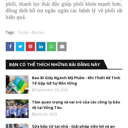
phổi, thanh lọc thải độc giúp phổi khỏe mạnh hơn,
đồng thời hỗ trợ ngăn ngừa các bệnh lý về phổi rất
hiệu quả.
Tags:
Tư vấn - đào tạo
BẠN CÓ THỂ THÍCH NHỮNG BÀI ĐĂNG NÀY
Bao Bì Giấy Ngành Mỹ Phẩm - Khi Thiết Kế Tinh
Tế Gặp Gỡ Sự Bền Vững
September 29, 2025
Tầm quan trọng và vai trò của các công ty bảo
vệ tại Vũng Tàu
June 23, 2025
Sửa bếp từ tại nhà - Giải pháp tiện lợi và an