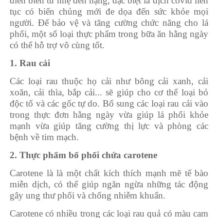
diễn biến từ nhẹ đến nặng, đặc biệt là dịch covid liên
tục có biến chủng mới đe dọa đến sức khỏe mọi
người. Để bảo vệ và tăng cường chức năng cho lá
phổi, một số loại thực phẩm trong bữa ăn hằng ngày
có thể hỗ trợ vô cùng tốt.
1. Rau cải
Các loại rau thuộc họ cải như bông cải xanh, cải
xoăn, cải thìa, bắp cải... sẽ giúp cho cơ thể loại bỏ
độc tố và các gốc tự do. Bổ sung các loại rau cải vào
trong thực đơn hằng ngày vừa giúp lá phổi khỏe
mạnh vừa giúp tăng cường thị lực và phòng các
bệnh về tim mạch.
2. Thực phẩm bổ phổi chứa carotene
Carotene là là một chất kích thích mạnh mẽ tế bào
miễn dịch, có thể giúp ngăn ngừa những tác động
gây ung thư phổi và chống nhiễm khuẩn.
Carotene có nhiều trong các loại rau quả có màu cam