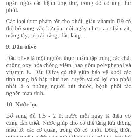
ngăn ngừa các bệnh ung thư, trong đó có ung thư
phổi.
Các loại thực phẩm tốt cho phổi, giàu vitamin B9 có
thể bổ sung vào bữa ăn mỗi ngày như: rau chân vịt,
măng tây, củ cải trắng, đậu lăng....
9. Dầu olive
Dầu olive là một nguồn thực phẩm tập trung các chất
chống oxy hóa chống viêm, bao gồm polyphenol và
vitamin E. Dầu Olive có thể giúp bảo vệ khỏi các
tình trạng hô hấp như hen suyễn và có lợi cho phổi
nhất là ở những người hút thuốc, bệnh phổi tắc
nghẽn mạn tính.
10. Nước lọc
Bổ sung đủ 1,5 - 2 lít nước mỗi ngày là điều vô
cùng cần thiết. Nước giúp cho cơ thể tăng lưu thông
máu tới các cơ quan, trong đó có phổi. Đồng thời,
uống nhiều nước còn giúp thanh lọc cơ thể, loại bỏ