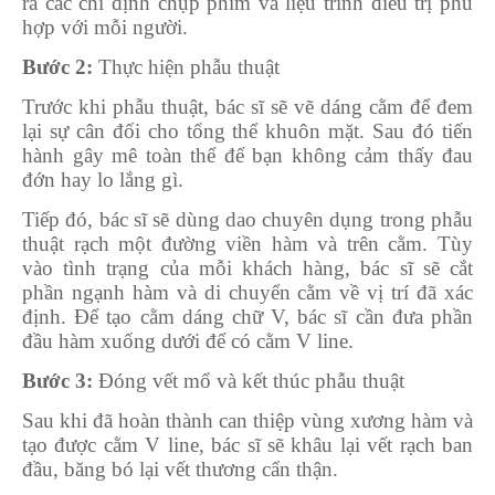
ra các chỉ định chụp phim và liệu trình điều trị phù
hợp với mỗi người.
Bước 2:
Thực hiện phẫu thuật
Trước khi phẫu thuật, bác sĩ sẽ vẽ dáng cằm để đem
lại sự cân đối cho tổng thể khuôn mặt. Sau đó tiến
hành gây mê toàn thể để bạn không cảm thấy đau
đớn hay lo lắng gì.
Tiếp đó, bác sĩ sẽ dùng dao chuyên dụng trong phẫu
thuật rạch một đường viền hàm và trên cằm. Tùy
vào tình trạng của mỗi khách hàng, bác sĩ sẽ cắt
phần ngạnh hàm và di chuyển cằm về vị trí đã xác
định. Để tạo cằm dáng chữ V, bác sĩ cần đưa phần
đầu hàm xuống dưới để có cằm V line.
Bước 3:
Đóng vết mổ và kết thúc phẫu thuật
Sau khi đã hoàn thành can thiệp vùng xương hàm và
tạo được cằm V line, bác sĩ sẽ khâu lại vết rạch ban
đầu, băng bó lại vết thương cẩn thận.