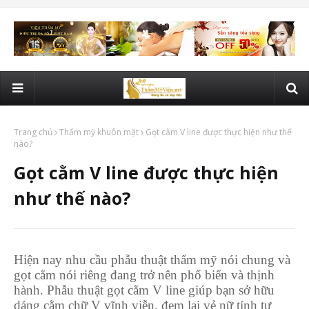
Trang chủ
Thẩm mỹ khuôn mặt
Gọt cằm V line được thực hiện như thế
nào?
Gọt cằm V line được thực hiện
như thế nào?
Hiện nay nhu cầu phẫu thuật thẩm mỹ nói chung và
gọt cằm nói riêng đang trở nên phổ biến và thịnh
hành. Phẫu thuật gọt cằm V line giúp bạn sở hữu
dáng cằm chữ V vĩnh viễn, đem lại vẻ nữ tính tự