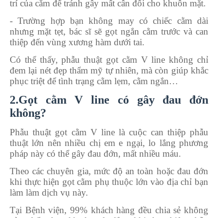
trí của cằm để tránh gây mất cân đối cho khuôn mặt.
- Trường hợp bạn không may có chiếc cằm dài
nhưng mặt tẹt, bác sĩ sẽ gọt ngắn cằm trước và can
thiệp đến vùng xương hàm dưới tai.
Có thể thấy, phẫu thuật gọt cằm V line không chỉ
đem lại nét đẹp thẩm mỹ tự nhiên, mà còn giúp khắc
phục triệt để tình trạng cằm lẹm, cằm ngắn…
2.Gọt cằm V line có gây đau đớn
không?
Phẫu thuật gọt cằm V line là cuộc can thiệp phẫu
thuật lớn nên nhiều chị em e ngại, lo lắng phương
pháp này có thể gây đau đớn, mất nhiều máu.
Theo các chuyên gia, mức độ an toàn hoặc đau đớn
khi thực hiện gọt cằm phụ thuộc lớn vào địa chỉ bạn
làm làm dịch vụ này.
Tại Bệnh viện, 99% khách hàng đều chia sẻ không