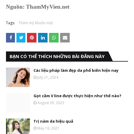
Nguồn: ThamMyVien.net
Tags:
Thẩm mỹ khuôn mặt
BẠN CÓ THỂ THÍCH NHỮNG BÀI ĐĂNG NÀY
Các liệu pháp làm đẹp da phổ biến hiện nay
July 21, 2024
Gọt cằm V line được thực hiện như thế nào?
August 05, 2023
Trị nám da hiệu quả
May 16, 2021