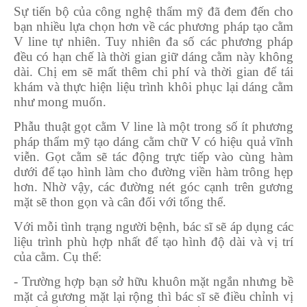
Sự tiến bộ của công nghệ thẩm mỹ đã đem đến cho
bạn nhiều lựa chọn hơn về các phương pháp tạo cằm
V line tự nhiên. Tuy nhiên đa số các phương pháp
đều có hạn chế là thời gian giữ dáng cằm này không
dài. Chị em sẽ mất thêm chi phí và thời gian để tái
khám và thực hiện liệu trình khôi phục lại dáng cằm
như mong muốn.
Phẫu thuật gọt cằm V line là một trong số ít phương
pháp thẩm mỹ tạo dáng cằm chữ V có hiệu quả vĩnh
viễn. Gọt cằm sẽ tác động trực tiếp vào cùng hàm
dưới để tạo hình làm cho đường viền hàm trông hẹp
hơn. Nhờ vậy, các đường nét góc cạnh trên gương
mặt sẽ thon gọn và cân đối với tổng thể.
Với mỗi tình trạng người bệnh, bác sĩ sẽ áp dụng các
liệu trình phù hợp nhất để tạo hình độ dài và vị trí
của cằm. Cụ thể:
- Trường hợp bạn sở hữu khuôn mặt ngắn nhưng bề
mặt cả gương mặt lại rộng thì bác sĩ sẽ điều chỉnh vị