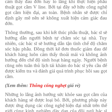
cảm thấy đau đớn hay lo lắng khi thực hiện phẫu
thuật gọt cằm V line. Bởi tại đây sở hữu công nghệ
gọt cằm hiện đại, an toàn. Bệnh nhân sẽ được chỉ
định gây mê nên sẽ không xuất hiện cảm giác đau
đớn.
Thông thường, sau khi kết thúc phẫu thuật, bác sĩ sẽ
hướng dẫn người bệnh tự chăm sóc tại nhà. Tuy
nhiên, các bác sĩ sẽ hướng dẫn tận tình chế độ chăm
sóc hậu phẫu. Đồng thời kê đơn thuốc giảm đau để
khách hàng luôn cảm thấy thoải mái và không ảnh
hưởng đến chế độ sinh hoạt hàng ngày. Người bệnh
cũng nên tuân thủ lịch tái khám do bác sĩ yêu cầu để
được kiểm tra và đánh giá quá trình phục hồi sau gọt
cằm.
(Xem thêm:
Thông cống nghẹt
giá rẻ)
Những lo lắng ảnh hưởng sức khỏe sau gọt cằm của
khách hàng sẽ được loại bỏ. Bởi, phương pháp này
được ứng dụng các công nghệ hiện đại nhất trên thế
giới cùng kinh nghiệm dày dạn của đội ngũ bác sĩ