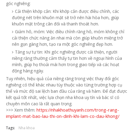
góc nghiêng:
Cải thiện khớp cắn:
Khi khớp cắn được điều chỉnh, các
đường nét trên khuôn mặt sẽ trở nên hài hòa hơn, giúp
khuôn mặt trông cân đối và thanh thoát hơn.
Giảm hô, móm:
Việc điều chỉnh răng hô, móm không chỉ
cải thiện chức năng ăn nhai mà còn giúp khuôn miệng trở
nên gọn gàng hơn, tạo ra một góc nghiêng đẹp hơn.
Tăng sự tự tin:
Khi góc nghiêng được cải thiện, người
niềng răng thường cảm thấy tự tin hơn về ngoại hình của
mình, giúp họ thoải mái hơn trong giao tiếp và các hoạt
động hàng ngày.
Tuy nhiên, hiệu quả của niềng răng trong việc thay đổi góc
nghiêng có thể khác nhau tùy thuộc vào từng trường hợp cụ
thể và mức độ sai lệch ban đầu của răng và hàm. Để đạt được
kết quả tốt nhất, việc lựa chọn nha khoa uy tín và bác sĩ có
chuyên môn cao là rất quan trọng.
https://nhakhoathuyanh.com/trong-rang-
>>> Xem thêm:
implant-mat-bao-lau-thi-on-dinh-khi-lam-co-dau-khong/
Tags:
Nha khoa