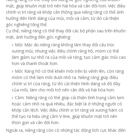
mặt, giúp khuôn mặt trở nên hài hòa và cân đối hơn. Việc điều
chỉnh vị trí răng và khớp cắn thông qua niềng răng có thể ảnh
hưởng đến hình dáng của mũi, môi và cằm, từ đó cải thiện
góc nghiêng tổng thể.
Cụ thể, niềng răng có thể thay đổi các bộ phận sau trên khuôn
mặt, ảnh hưởng đến góc nghiêng:
Mũi:
Mặc dù niềng răng không làm thay đổi cấu trúc
xương mũi, nhưng việc điều chỉnh răng hô, móm có thể
làm giảm sự nhô ra của môi và răng, tạo cảm giác mũi cao
hơn và thanh thoát hơn.
Môi:
Răng hô có thể khiến môi trên bị vểnh lên, còn răng
móm có thể làm môi dưới nhô ra. Niềng răng giúp điều
chỉnh vị trí của răng, từ đó cải thiện hình dáng và độ đầy
của môi, làm cho môi trở nên cân đối và hài hòa hơn.
Cằm:
Niềng răng có thể giúp cải thiện tình trạng cằm lẹm
hoặc cằm nhô ra quá nhiều, đặc biệt là ở những người có
khớp cắn lệch. Việc điều chỉnh vị trí răng và xương hàm có
thể tạo ra hiệu ứng cằm V-line, giúp khuôn mặt trở nên
thon gọn và cân đối hơn.
Ngoài ra, niềng răng còn có những tác động tích cực khác đến